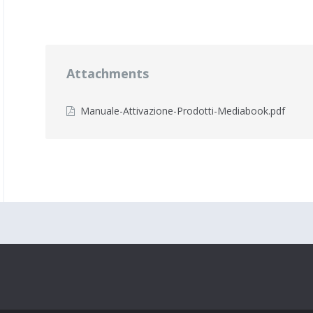
Attachments
File
Manuale-Attivazione-Prodotti-Mediabook.pdf
exten
pdf