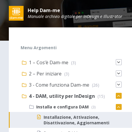
Skip
Skip
Skip
to
to
to
Help Dam-me
content
main
footer
Manuale archivio digitale per InDesign e Illustrator
navigation
Menu Argomenti
1 – Cos’è Dam-me
(3)
2 – Per iniziare
(3)
3 - Come funziona Dam-me
(26)
4 - DAM, utility per InDesign
(15)
Installa e configura DAM
(3)
Installazione, Attivazione,
Disattivazione, Aggiornamenti