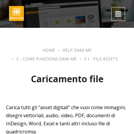
Skip
Skip
Skip
to
to
to
content
main
footer
navigation
HOME
HELP DAM-ME
3 - COME FUNZIONA DAM-ME
3.1 - FILE ASSETS
Caricamento file
Carica tutti gli “asset digitali” che vuoi come immagini,
disegni vettoriali, audio, video, PDF, documenti di
InDesign, Word, Excel e tanti altri incluso file di
quadricromia.