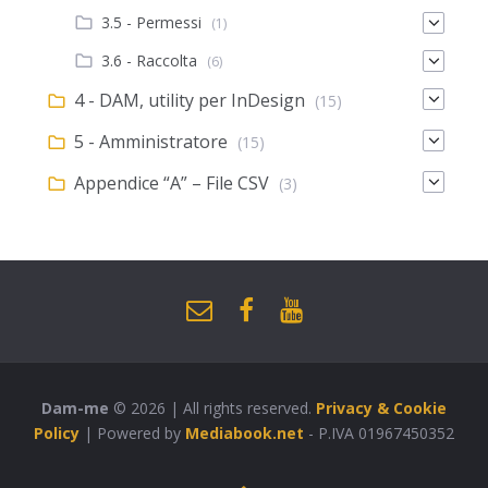
3.5 - Permessi
(1)
3.6 - Raccolta
(6)
4 - DAM, utility per InDesign
(15)
5 - Amministratore
(15)
Appendice “A” – File CSV
(3)
Dam-me
© 2026 | All rights reserved.
Privacy & Cookie
Policy
| Powered by
Mediabook.net
- P.IVA 01967450352