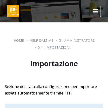
Skip
Skip
Skip
to
to
to
content
main
footer
navigation
HOME
HELP DAM-ME
5 - AMMINISTRATORE
5.4 - IMPOSTAZIONI
Importazione
Sezione dedicata alla configurazione per importare
assets automaticamente tramite FTP.