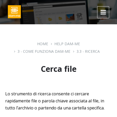
Skip
Skip
Skip
to
to
to
content
main
footer
navigation
HOME
HELP DAM-ME
3 - COME FUNZIONA DAM-ME
3.3 - RICERCA
Cerca file
Lo strumento di ricerca consente ci cercare
rapidamente file o parola chiave associata al file, in
tutto l’archivio o partendo da una cartella specifica.