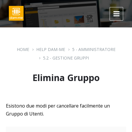
Skip
Skip
Skip
to
to
to
content
main
footer
navigation
HOME
HELP DAM-ME
5 - AMMINISTRATORE
5.2 - GESTIONE GRUPPI
Elimina Gruppo
Esistono due modi per cancellare facilmente un
Gruppo di Utenti.